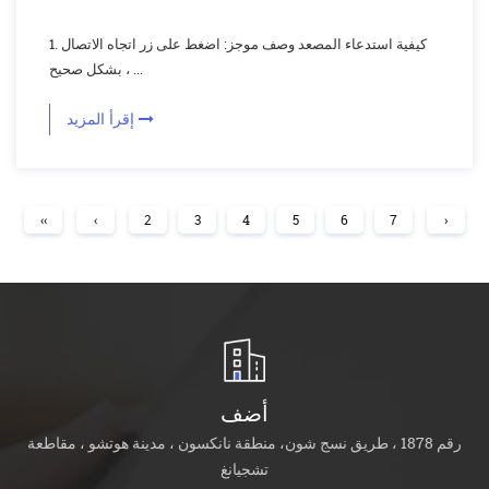
1. كيفية استدعاء المصعد وصف موجز: اضغط على زر اتجاه الاتصال
بشكل صحيح ، ...
إقرأ المزيد
‹‹
‹
2
3
4
5
6
7
›
أضف
رقم 1878 ، طريق نسج شون، منطقة نانكسون ، مدينة هوتشو ، مقاطعة
تشجيانغ